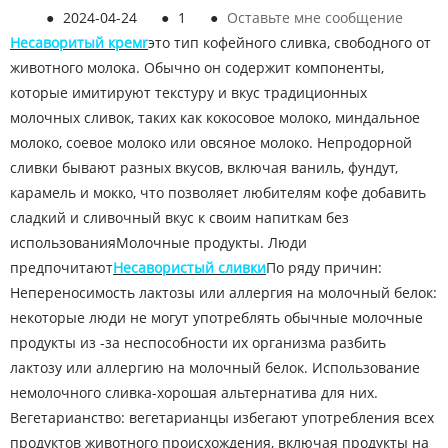
●
2024-04-24
●
1
●
Оставьте мне сообщение
Несаворитый крем
r
это тип кофейного сливка, свободного от
животного молока. Обычно он содержит компоненты,
которые имитируют текстуру и вкус традиционных
молочных сливок, таких как кокосовое молоко, миндальное
молоко, соевое молоко или овсяное молоко. Непродорной
сливки бывают разных вкусов, включая ваниль, фундут,
карамель и мокко, что позволяет любителям кофе добавить
сладкий и сливочный вкус к своим напиткам без
использования
Молочные продукты. Люди
предпочитают
Несавористый сливки
По ряду причин:
Непереносимость лактозы или аллергия на молочный белок:
некоторые люди не могут употреблять обычные молочные
продукты из -за неспособности их организма разбить
лактозу или аллергию на молочный белок. Использование
немолочного сливка-хорошая альтернатива для них.
Вегетарианство: вегетарианцы избегают употребления всех
продуктов животного происхождения, включая продукты на