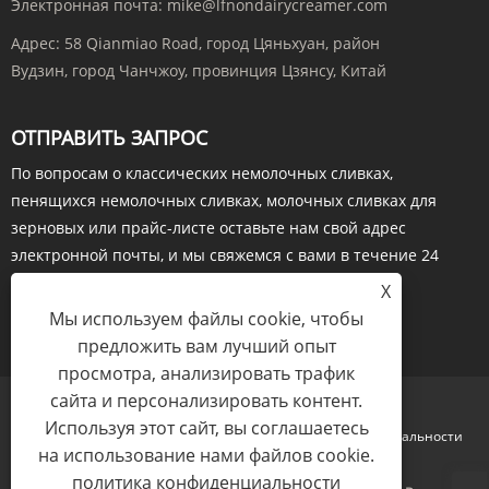
Электронная почта:
mike@lfnondairycreamer.com
Адрес:
58 Qianmiao Road, город Цяньхуан, район
Вудзин, город Чанчжоу, провинция Цзянсу, Китай
ОТПРАВИТЬ ЗАПРОС
По вопросам о классических немолочных сливках,
пенящихся немолочных сливках, молочных сливках для
зерновых или прайс-листе оставьте нам свой адрес
электронной почты, и мы свяжемся с вами в течение 24
часов.
X
Мы используем файлы cookie, чтобы
ОТПРАВИТЬ
предложить вам лучший опыт
просмотра, анализировать трафик
сайта и персонализировать контент.
Используя этот сайт, вы соглашаетесь
Links
Sitemap
RSS
XML
политика конфиденциальности
на использование нами файлов cookie.
политика конфиденциальности